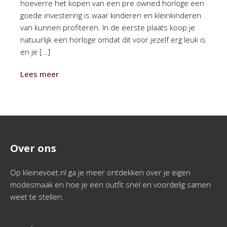
hoeverre het kopen van een pre owned horloge een
goede investering is waar kinderen en kleinkinderen
van kunnen profiteren. In de eerste plaats koop je
natuurlijk een horloge omdat dit voor jezelf erg leuk is
en je […]
Lees meer
Over ons
Op kleinevoet.nl ga je meer ontdekken over je eigen
modesmaak en hoe je een outfit snel en voordelig samen
weet te stellen.